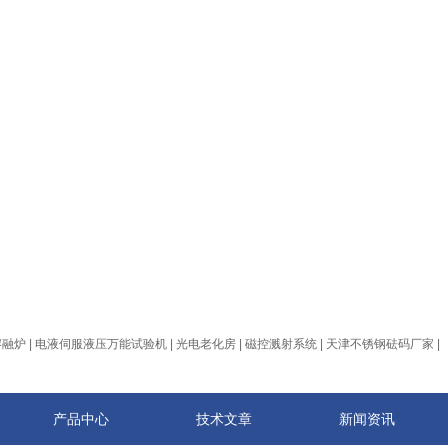
熔融炉
|
电液伺服液压万能试验机
|
光电老化房
|
磁控溅射系统
|
天津不锈钢砝码厂家
|
产品中心
技术文章
新闻资讯