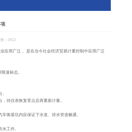
事项
数：2812
业应用广泛， 是在当今社会经济贸易计重控制中应用广泛
好限速标志。
台。
台，待仪表恢复零点后再重新计量。
汽车衡基坑内应保证下水道、排水管道畅通。
防水工作。