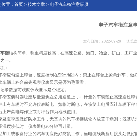
的位置：
首页
>
技术文章
> 电子汽车衡注意事项
电子汽车衡注意
发布日期：2022-09-29 浏览次
汽车衡
结构简单、称重精度较高，在高速公路、港口、冶金、矿山、工厂企
器之一。
事项：
车衡应匀速上秤台，速度控制在5Km/h以内；
禁止在秤台上紧急刹车，做
每次车辆上秤台前先观察仪表显示是否为毛重零；
或记录数据前观察仪表显示是否稳定。
汽车衡安装时选址应尽量避免在公用通道上，非计量的车辆禁止高速通过秤
当秤上有车辆时不允许仪表断电，如临时断电，在恢复上电后应让车辆下秤
秤台上严禁电焊作业或将秤台作为地线使用。
春季及夏季应做好防水工作，无基坑的汽车衡接线盒内放置干燥剂；浅基坑
季温度较低时，仪表通电20分钟再计量。
食品加工或粮食行业的汽车衡应做好防鼠工作，当电缆线断裂后接头处做好