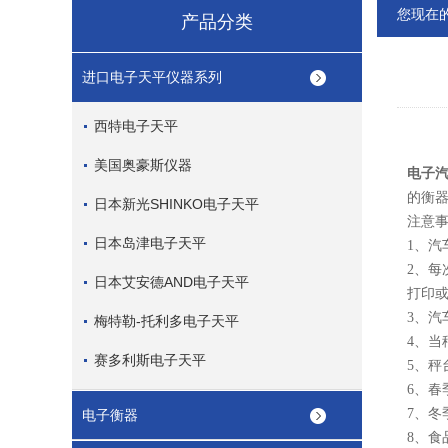
您现在
产品分类
进口电子天平仪器系列
西特电子天平
美国奥豪斯仪器
电子
的衡
日本新光SHINKO电子天平
注意
日本岛津电子天平
1、汽
2、
日本艾安德AND电子天平
打印
3、
梅特勒-托利多电子天平
4、
赛多利斯电子天平
5、
6、
7、冬
电子衡器
8、