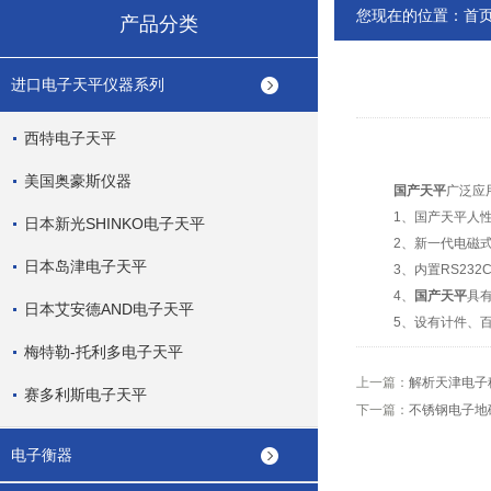
您现在的位置：
首
产品分类
进口电子天平仪器系列
西特电子天平
美国奥豪斯仪器
国产天平
广泛应
1、
国产天平
人
日本新光SHINKO电子天平
2、新一代电磁式
日本岛津电子天平
3、内置RS232
4、
国产天平
具
日本艾安德AND电子天平
5、设有计件、百
梅特勒-托利多电子天平
上一篇：
解析天津电子
赛多利斯电子天平
下一篇：
不锈钢电子地
电子衡器