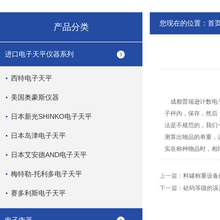
您现在的位置：
首
产品分类
进口电子天平仪器系列
西特电子天平
美国奥豪斯仪器
成都普瑞逊计数电子
子秤内，保存，然后
日本新光SHINKO电子天平
法是不规范的，我们
日本岛津电子天平
测算出物品的单重，
实在称种物品时，相
日本艾安德AND电子天平
梅特勒-托利多电子天平
上一篇：
料罐称重设备
下一篇：
砝码等级的误
赛多利斯电子天平