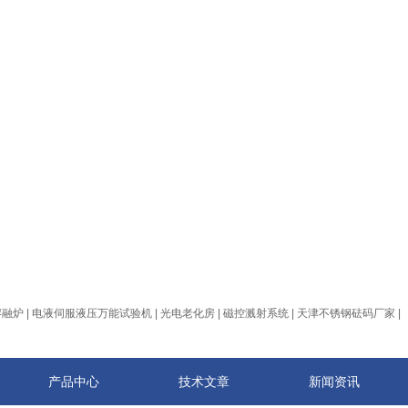
熔融炉
|
电液伺服液压万能试验机
|
光电老化房
|
磁控溅射系统
|
天津不锈钢砝码厂家
|
产品中心
技术文章
新闻资讯