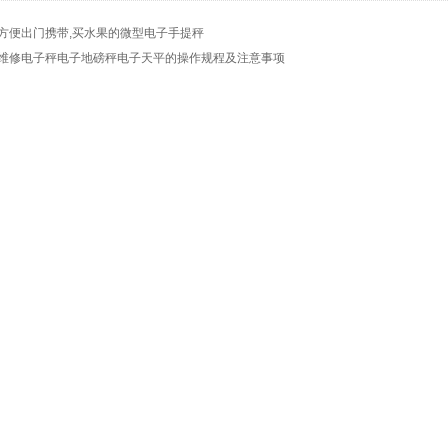
方便出门携带,买水果的微型电子手提秤
维修电子秤电子地磅秤电子天平的操作规程及注意事项