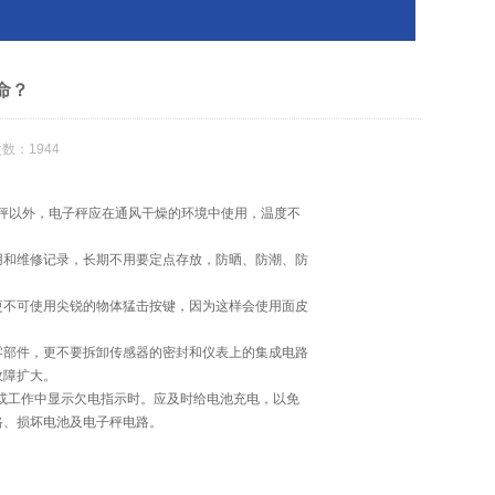
命？
数：1944
秤以外，电子秤应在通风干燥的环境中使用，温度不
用和维修记录，长期不用要定点存放，防晒、防潮、防
更不可使用尖锐的物体猛击按键，因为这样会使用面皮
零部件，更不要拆卸传感器的密封和仪表上的集成电路
故障扩大。
用或工作中显示欠电指示时。应及时给电池充电，以免
路、损坏电池及电子秤电路。