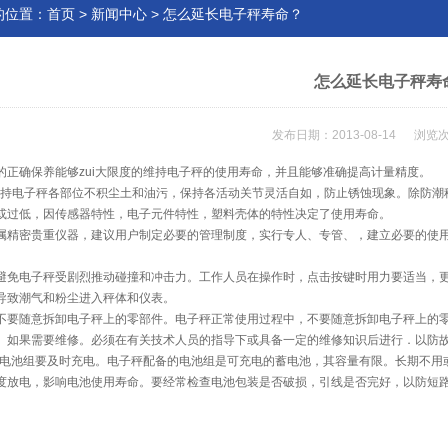
的位置：
首页
>
新闻中心
> 怎么延长电子秤寿命？
怎么延长电子秤寿
发布日期：2013-08-14 浏览次
的正确保养能够zui大限度的维持电子秤的使用寿命，并且能够准确提高计量精度。
保持电子秤各部位不积尘土和油污，保持各活动关节灵活自如，防止锈蚀现象。除防潮
或过低，因传感器特性，电子元件特性，塑料壳体的特性决定了使用寿命。
属精密贵重仪器，建议用户制定必要的管理制度，实行专人、专管、，建立必要的使
避免电子秤受剧烈推动碰撞和冲击力。工作人员在操作时，点击按键时用力要适当，
导致潮气和粉尘进入秤体和仪表。
不要随意拆卸电子秤上的零部件。电子秤正常使用过程中，不要随意拆卸电子秤上的
。如果需要维修。必须在有关技术人员的指导下或具备一定的维修知识后进行．以防
后，电池组要及时充电。电子秤配备的电池组是可充电的蓄电池，其容量有限。长期不
度放电，影响电池使用寿命。要经常检查电池包装是否破损，引线是否完好，以防短