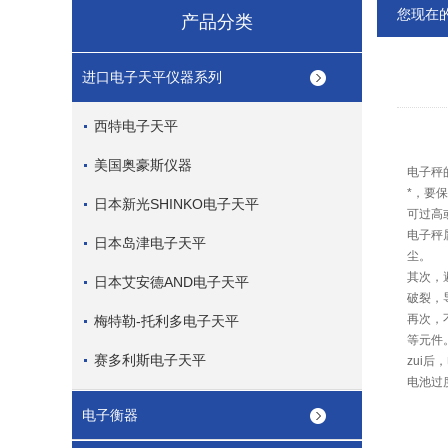
您现在
产品分类
进口电子天平仪器系列
西特电子天平
美国奥豪斯仪器
电子秤
*，要
日本新光SHINKO电子天平
可过高
电子秤
日本岛津电子天平
尘。
其次，
日本艾安德AND电子天平
破裂，
再次，
梅特勒-托利多电子天平
等元件
赛多利斯电子天平
zui
电池过
电子衡器