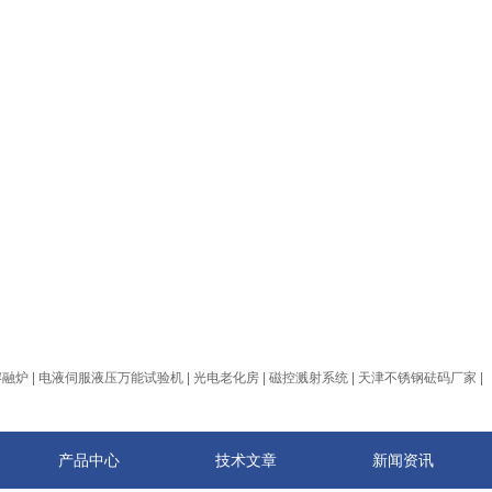
熔融炉
|
电液伺服液压万能试验机
|
光电老化房
|
磁控溅射系统
|
天津不锈钢砝码厂家
|
产品中心
技术文章
新闻资讯