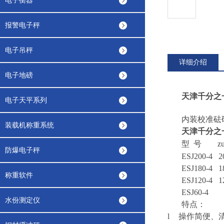
电子衡器
报警电子秤
电子吊秤
详细介绍
电子地磅
天津千分之
电子天平系列
内装校准砝
装载机称重系统
天津千分之
型
号
z
防爆电子秤
ESJ200-4
2
ESJ180-4
1
称重软件
ESJ120-4
1
ESJ60-4
水份测定仪
特点：
l
操作简便、