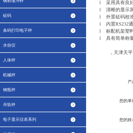
钢材缓冲秤
l
采用具有良
l
清晰的显示
砝码
l
外置砝码校
l
内置
RS232
条码打印电子秤
l
标配机架塑
l
具有简单称
水份仪
，天津天平
人体秤
机械秤
产
钢瓶秤
您的单
吊轨秤
电子显示仪表系列
您的姓