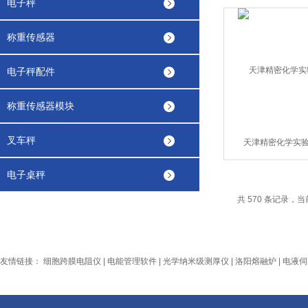
电子秤
称重传感器
电子秤配件
称重传感器模块
叉车秤
天津精密化学实
电子桌秤
共 570 条记录，当前 
友情链接：
细胞跨膜电阻仪
|
电能管理软件
|
光学纳米级测厚仪
|
洛阳熔融炉
|
电液伺